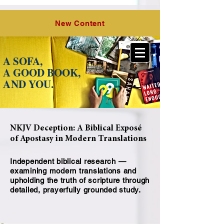
O Lord,
the Hope of Israel, LLC
New Content
A SOFA,
A GOOD BOOK,
A
ND YOU.
NKJV Deception: A Biblical Exposé
of Apostasy in Modern Translations
Independent biblical research —
examining modern translations and
upholding the truth of scripture through
detailed, prayerfully grounded study.