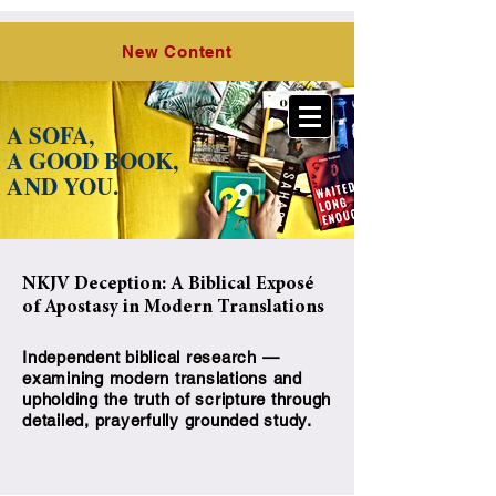
O Lord,
the Hope of Israel, LLC
New Content
A SOFA,
A GOOD BOOK,
A
ND YOU.
NKJV Deception: A Biblical Exposé
of Apostasy in Modern Translations
Independent biblical research —
examining modern translations and
upholding the truth of scripture through
detailed, prayerfully grounded study.